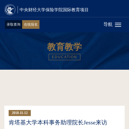
中央财经大学保险学院国际教育项目
导航
录取查询
在线报名
Toggl
naviga
教育教学
EDUCATION
2018-11-12
01:50:14
肯塔基大学本科事务助理院长Jesse来访