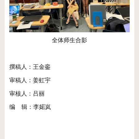
全体师生合影
撰稿人：
王金銮
审稿人：姜虹宇
审核人：
吕丽
编
辑：
李婼岚