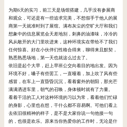
为期6天的实习，前三天是场馆搭建，几乎没有参展商
和观众，可还是有一些追求完美，不想假手于他人的展
商第一天就准时到了展馆。满布灰尘的空旷大厅和我们
想象中的信息展览会天差地别，刺鼻的油漆味，冷冷的
风从敞开的大门里吹进来，这种环境实在带给不了我们
任何惊喜。好在小伙伴们性格合得来，聊得来且默契，
熟悉熟悉场地，第一天也就这么过去了。
依旧是起个大早，赶上早班公交向着目的地出发。因为
环境不好，嗓子有些罢工，一直哑着，加上吹了风有些
感冒，在车上一直昏昏沉沉，看着窗外的朝阳，那光芒
满满洒进车里，朝气的召唤，身体顿时就有了力量。
看着干活的工人对这种环境的习以为常，看着他们忙碌
的身影，心里也在想，干什么都不容易啊。可他们看上
去依旧很精神的样子，是不是大家你说一句他接一句
的，也很是欢乐。原来当你热爱你的工作时，无论是什