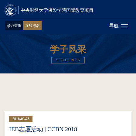
中央财经大学保险学院国际教育项目
导航
录取查询
在线报名
Toggl
naviga
学子风采
STUDENTS
2018-03-26
07:20:00
IEB志愿活动 | CCBN 2018