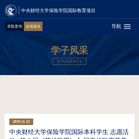
中央财经大学保险学院国际教育项目
导航
录取查询
在线报名
Toggl
naviga
学子风采
STUDENTS
2019-11-22
08:19:55
中央财经大学保险学院国际本科学生 志愿活