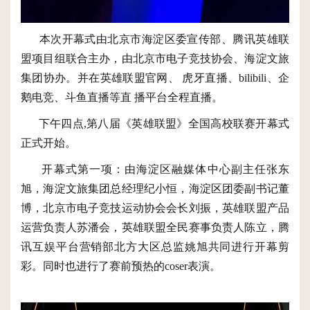
本次开幕式由北京市海淀区委宣传部、腾讯英雄联
盟项目组联合主办，由北京市电子竞技协会、海淀文旅
集团协办。并在英雄联盟官网、 虎牙直播、bilibili、企
鹅电竞、斗鱼直播等直 播平台全程直播。
下午四点,第八届《英雄联盟》全国高校联赛开幕式
正式开始。
开幕式第一项：由海淀区融媒体中心副主任张东
旭，海淀文旅集团总经理纪小恒，海淀区团委副书记董
博，北京市电子竞技运动协会会长刘振，英雄联盟产品
运营负责人苏潘会，英雄联盟全民赛事负责人陈立，腾
讯互娱平台营销部北方大区总监姚旭共同进行开幕剪
彩。同时也进行了赛前预热的coser表演。