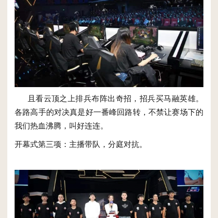
且看云顶之上排兵布阵出奇招，招兵买马融英雄。
各路高手的对决真是好一番峰回路转，不禁让赛场下的
我们热血沸腾，叫好连连。
开幕式第三项：主播带队，分庭对抗。