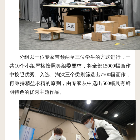
分组以一位专家带领两至三位学生的方式进行，
一
共
10
个小组
严格按照奥组委要求，将全部
15000幅画作
中
按照优秀
、
入选
、
淘汰三个类别
筛选出
7500幅画作，
再秉持精益求精的原则，由专家从中选出500幅具有鲜
明特色的优秀主题作品。