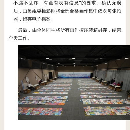
不漏不乱序
，
有画有表有信息
”的要求
。
确认无误
后，
由
奥组委
摄影师将全部合格画作集中依次每张拍
照
，
留存电子档案
。
最后
，
由全体同学
将所有画作
按序
装箱封存
，结束
全天工作。