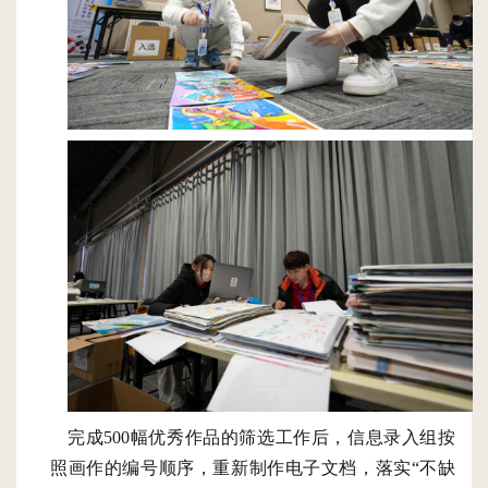
完成
500幅优秀作品的筛选
工作后
，
信息录入组
按
照画作的编号顺序
，
重新制作电子文档
，
落实
“不缺