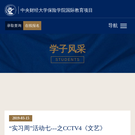
中央财经大学保险学院国际教育项目
导航
录取查询
在线报名
Toggl
naviga
学子风采
STUDENTS
2019-03-15
02:47:47
“实习周”活动七---之CCTV4《文艺》