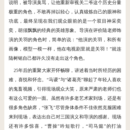
说明，被导演臭骂，让他重新审视关二爷这个历史分量
极重的角色，不敢再掉以轻心，认真锻炼自己的眼神和
功底，最终呈现在我们观众眼前的是一个双目神采奕
奕，胡须飘飘的经典的英雄形象。导演在评价陆老师饰
演的关羽的角色时，简单的说：“他演的关羽，和所有
画像，模型一模一样，他在电视剧里就是关羽！”就连
陆树铭自己都许久没有走出这个角色。
25年后的重聚大家开怀畅聊，讲述着当时所经历的困
难，喜悦和怀念。“马谡”与“诸葛亮”聊起了年轻人喜欢
的鬼畜视频，引得现场观众大笑，原来严肃的老师们也
有这么可爱的一面。虽然有许多老艺术家到场，还是有
很多角色缺席，“张飞”尽管身体条件不佳依然克服困难
来到现场，表达出自己对三国演义和导演的感谢。现场
还有许多惊喜，“曹操”吟短歌行，“司马懿”的打油