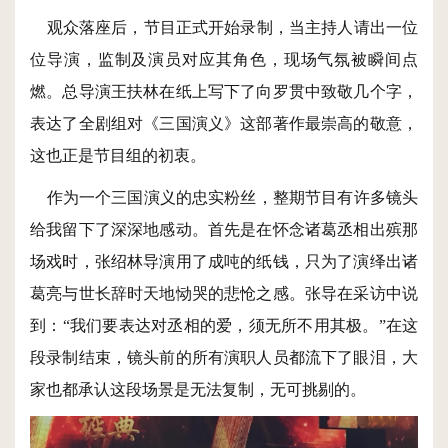
观众落座后，节目正式开始录制，当主持人请出一位
位导演，监制及演员对应其角色，现场气氛被瞬间点
燃。总导演王扶林在纸上写下了向罗贯中致敬几个字，
表达了全剧组对《三国演义》这部著作最崇高的敬意，
这也正是节目组的初衷。
作为一个三国演义的忠实粉丝，整期节目有许多镜头
给我留下了深深地感动。首先是在怀念诸葛丞相出殡那
场戏时，张绍林导演用了成吨的纸钱，只为了演绎出诸
葛亮与世长辞时天地恸哭的悲怆之感。张导在采访中说
到：“我们要表达对丞相的爱，须无所不用其极。”在这
段录制结束，镜头前的所有演职人员都流下了眼泪，大
家也都承认这段场景是无法复制，无可挑剔的。