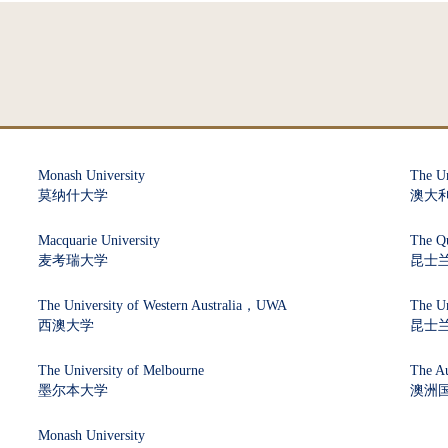
Monash University
The Un
莫纳什大学
澳大
Macquarie University
The Qu
麦考瑞大学
昆士
The University of Western Australia，UWA
The Un
西澳大学
昆士
The University of Melbourne
The Au
墨尔本大学
澳洲
Monash University