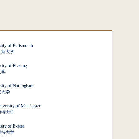
sity of Portsmouth
茅斯大学
sity of Reading
大学
sity of Nottingham
汉大学
iversity of Manchester
斯特大学
sity of Exeter
塞特大学