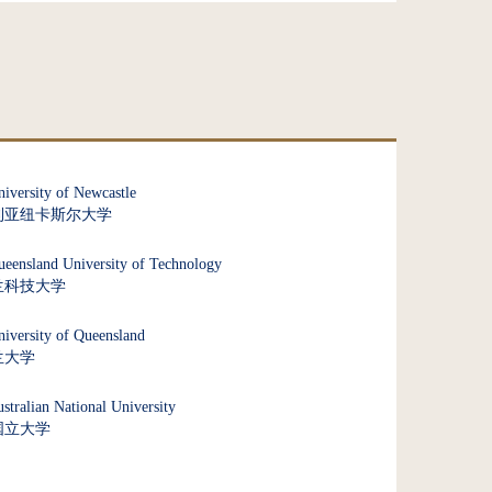
iversity of Newcastle
利亚纽卡斯尔大学
eensland University of Technology
兰科技大学
iversity of Queensland
兰大学
stralian National University
国立大学