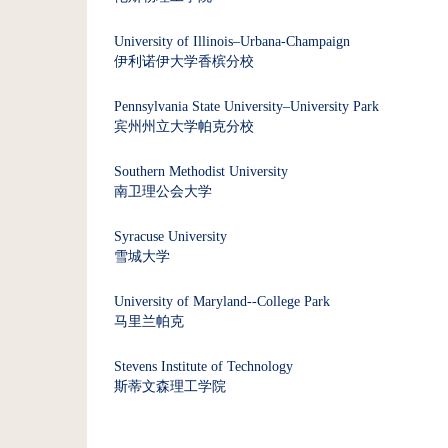
University of Illinois–Urbana-Champaign
伊利诺伊大学香槟分校
Pennsylvania State University–University Park
宾州州立大学帕克分校
Southern Methodist University
南卫理公会大学
Syracuse University
雪城大学
University of Maryland--College Park
马里兰帕克
Stevens Institute of Technology
斯蒂文森理工学院